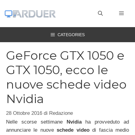
Vai
al
MEN
contenuto
CATEGORIES
GeForce GTX 1050 e
GTX 1050, ecco le
nuove schede video
Nvidia
28 Ottobre 2016
di
Redazione
Nelle scorse settimane
Nvidia
ha provveduto ad
annunciare le nuove
schede video
di fascia medio