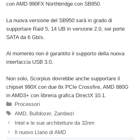
con AMD 990FX Northbridge con SB950.
La nuova versione del SB950 sarà in grado di
supportare Raid 5, 14 UB in versione 2.0, sei porte
SATA da 6 Gb/s.
Al momento non è garantito il supporto della nuova
interfaccia USB 3.0.
Non solo, Scorpius dovrebbe anche supportare il
chipset 990X con due 8x PCIe Crossfire, AMD 880G
in AMD3+ con libreria grafica DirectX 10.1.
Categorie
Processori
Tag
AMD
,
Bulldozer
,
Zambezi
Intel e le sue architetture da 32nm
Il nuovo LIano di AMD