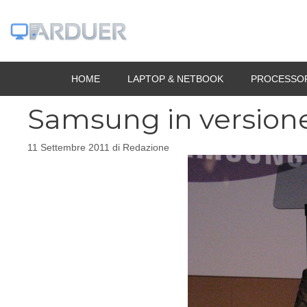
Vai
al
contenuto
HOME
LAPTOP & NETBOOK
PROCESSO
Samsung in versione 
11 Settembre 2011
di
Redazione