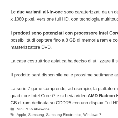
Le due varianti all-in-one
sono caratterizzati da un d
x 1080 pixel, versione full HD, con tecnologia multitouc
I prodotti sono potenziati con processore Intel Cor
possibilità di ospitare fino a 8 GB di memoria ram e 
masterizzatore DVD.
La casa costruttrice asiatica ha deciso di utilizzare il
Il prodotto sarà disponibile nelle prossime settimane 
La serie 7 game comprende, ad esempio, la piattafor
quad core Intel Core i7 e scheda video
AMD Radeon 
GB di ram dedicata su GDDR5 con uno display Full HD, c
Categorie
Mini PC & All-in-one
Tag
Apple
,
Samsung
,
Samsung Electronics
,
Windows 7