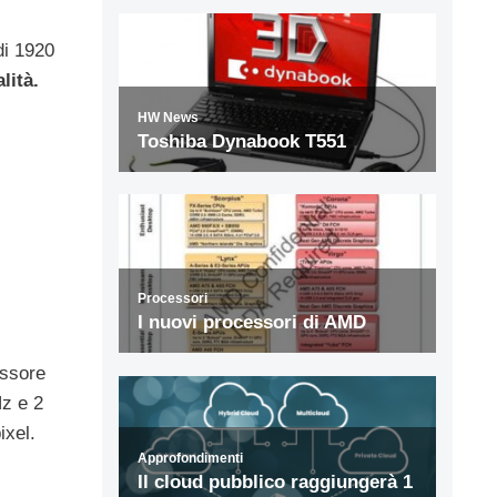
di 1920
lità.
essore
z e 2
ixel.