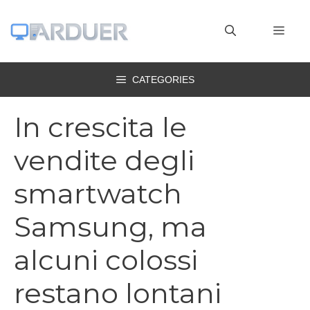
Vai
al
MEN
contenuto
CATEGORIES
In crescita le
vendite degli
smartwatch
Samsung, ma
alcuni colossi
restano lontani