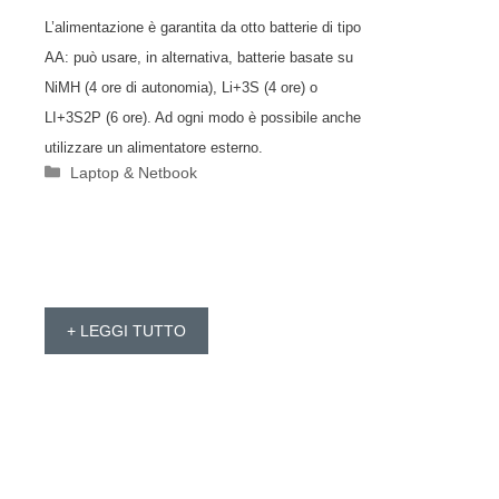
L’alimentazione è garantita da otto batterie di tipo
AA: può usare, in alternativa, batterie basate su
NiMH (4 ore di autonomia), Li+3S (4 ore) o
LI+3S2P (6 ore). Ad ogni modo è possibile anche
utilizzare un alimentatore esterno.
Categorie
Laptop & Netbook
+ LEGGI TUTTO