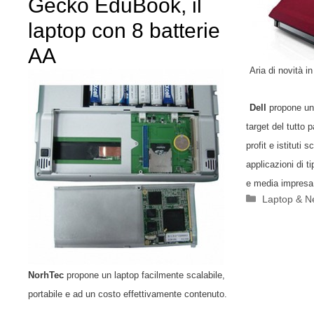
Gecko EduBook, il
laptop con 8 batterie
AA
Aria di novità i
Dell
propone un
target del tutto 
profit e istituti
applicazioni di t
e media impresa
Categorie
Laptop & N
NorhTec
propone un laptop facilmente scalabile,
portabile e ad un costo effettivamente contenuto.