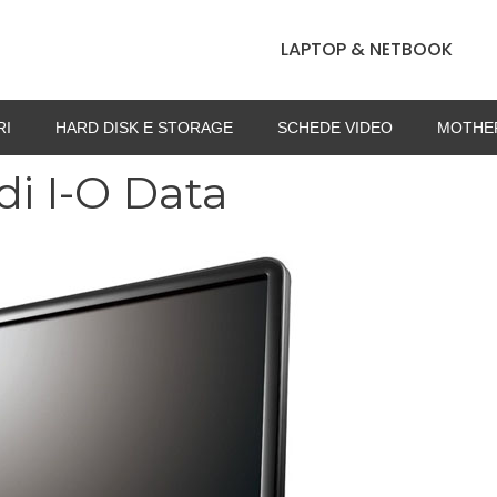
LAPTOP & NETBOOK
RI
HARD DISK E STORAGE
SCHEDE VIDEO
MOTHE
di I-O Data