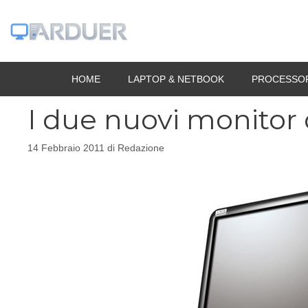
Vai
al
contenuto
HOME
LAPTOP & NETBOOK
PROCESSO
I due nuovi monitor 
14 Febbraio 2011
di
Redazione