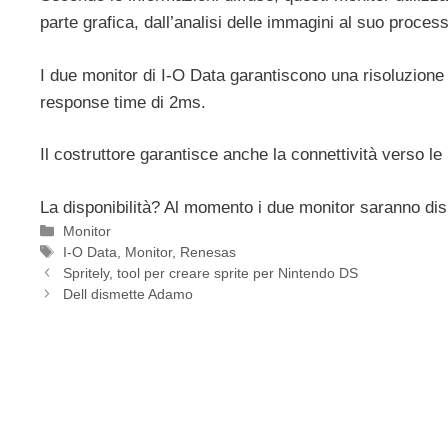
parte grafica, dall’analisi delle immagini al suo process
I due monitor di I-O Data garantiscono una risoluzione 
response time di 2ms.
Il costruttore garantisce anche la connettività verso 
La disponibilità? Al momento i due monitor saranno dis
Categorie
Monitor
Tag
I-O Data
,
Monitor
,
Renesas
Spritely, tool per creare sprite per Nintendo DS
Dell dismette Adamo