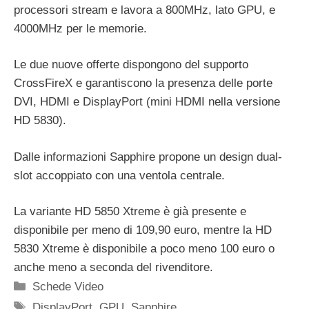
processori stream e lavora a 800MHz, lato GPU, e
4000MHz per le memorie.
Le due nuove offerte dispongono del supporto
CrossFireX e garantiscono la presenza delle porte
DVI, HDMI e DisplayPort (mini HDMI nella versione
HD 5830).
Dalle informazioni Sapphire propone un design dual-
slot accoppiato con una ventola centrale.
La variante HD 5850 Xtreme è già presente e
disponibile per meno di 109,90 euro, mentre la HD
5830 Xtreme è disponibile a poco meno 100 euro o
anche meno a seconda del rivenditore.
Categorie
Schede Video
Tag
DisplayPort
,
GPU
,
Sapphire