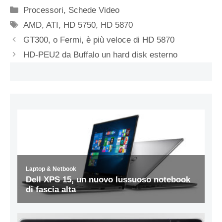
Categorie
Processori
,
Schede Video
Tag
AMD
,
ATI
,
HD 5750
,
HD 5870
GT300, o Fermi, è più veloce di HD 5870
HD-PEU2 da Buffalo un hard disk esterno