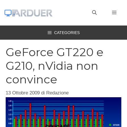
Vai
al
MEN
contenuto
CATEGORIES
GeForce GT220 e
G210, nVidia non
convince
13 Ottobre 2009
di
Redazione