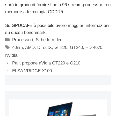
sarà in grado di fornire fino a 96 stream processor con
memorie a tecnologia GDDR5.
Su GPUCAFE è possibile avere maggiori informazioni
su questi benchmark.
Categorie
Processori
,
Schede Video
Tag
40nm
,
AMD
,
DirectX
,
GT220
,
GT240
,
HD 4670
,
Nvidia
Palit propone nVidia GT220 e G210
ELSA VRIDGE X100