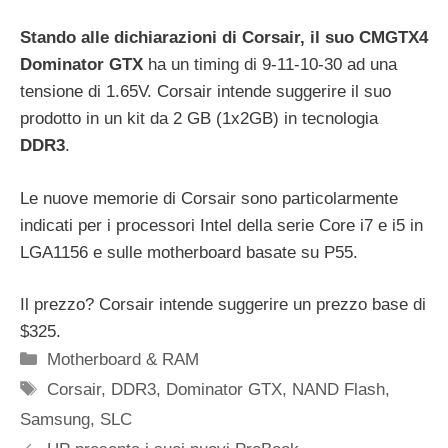
Stando alle dichiarazioni di Corsair, il suo CMGTX4
Dominator GTX
ha un timing di 9-11-10-30 ad una
tensione di 1.65V. Corsair intende suggerire il suo
prodotto in un kit da 2 GB (1x2GB) in tecnologia
DDR3
.
Le nuove memorie di Corsair sono particolarmente
indicati per i processori Intel della serie Core i7 e i5 in
LGA1156 e sulle motherboard basate su P55.
Il prezzo? Corsair intende suggerire un prezzo base di
$325.
Categorie
Motherboard & RAM
Tag
Corsair
,
DDR3
,
Dominator GTX
,
NAND Flash
,
Samsung
,
SLC