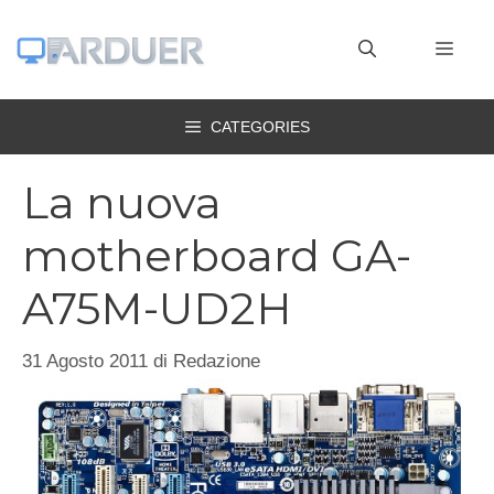
Vai
al
MEN
contenuto
CATEGORIES
La nuova
motherboard GA-
A75M-UD2H
31 Agosto 2011
di
Redazione