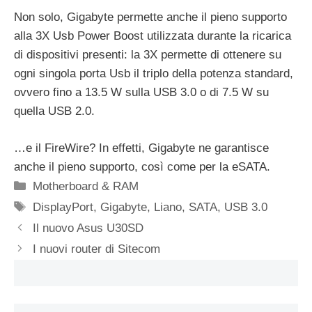
Non solo, Gigabyte permette anche il pieno supporto
alla 3X Usb Power Boost utilizzata durante la ricarica
di dispositivi presenti: la 3X permette di ottenere su
ogni singola porta Usb il triplo della potenza standard,
ovvero fino a 13.5 W sulla USB 3.0 o di 7.5 W su
quella USB 2.0.
…e il FireWire? In effetti, Gigabyte ne garantisce
anche il pieno supporto, così come per la eSATA.
Categorie
Motherboard & RAM
Tag
DisplayPort
,
Gigabyte
,
Liano
,
SATA
,
USB 3.0
Il nuovo Asus U30SD
I nuovi router di Sitecom