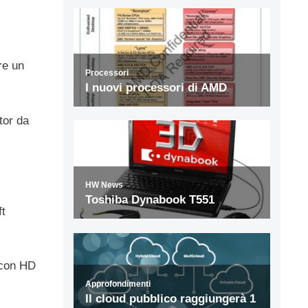
re un
tor da
ft
 con HD