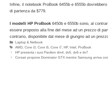
Infine, il notebook ProBook 6455b e 6555b dovrebbero e
di partenza da $779.
I modelli HP ProBook
6450b e 6550b sono, al contrari
essere proposto alla fine del mese ad un prezzo di par
contrario, disponibile dal mese di giungno ad un prezz
Categorie
Laptop & Netbook
Tag
AMD
,
Core i3
,
Core i5
,
Core i7
,
HP
,
Intel
,
ProBook
HP presenta i suoi Pavilion dm4, dv5, dv6 e dv7
Corsair propone Dominator GTX mentre Samsung arriva 