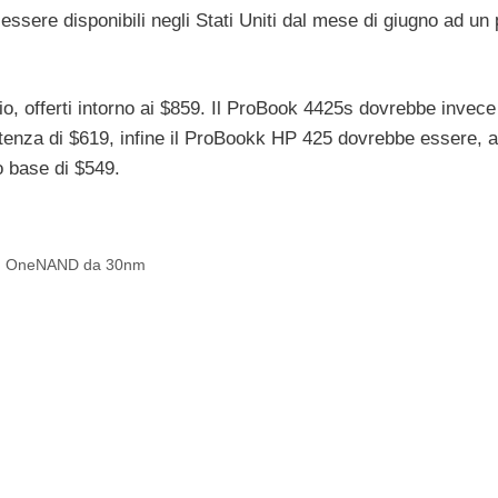
ssere disponibili negli Stati Uniti dal mese di giugno ad un
o, offerti intorno ai $859. Il ProBook 4425s dovrebbe invece
tenza di $619, infine il ProBookk HP 425 dovrebbe essere, a
o base di $549.
con OneNAND da 30nm