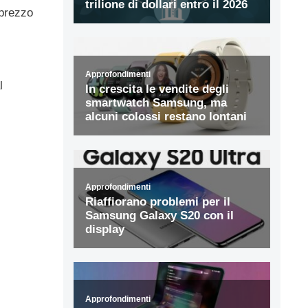
 prezzo
l