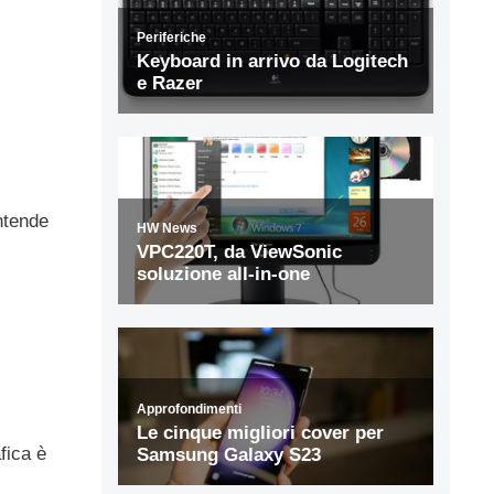
ntende
fica è