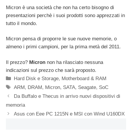
Micron è una società che non ha certo bisogno di
presentazioni perchè i suoi prodotti sono apprezzati in
tutto il mondo.
Micron pensa di proporre le sue nuove memorie, o
almeno i primi campioni, per la prima metà del 2011.
Il prezzo?
Micron
non ha rilasciato nessuna
indicazioni sul prezzo che sarà proposto.
Categorie
Hard Disk e Storage
,
Motherboard & RAM
Tag
ARM
,
DRAM
,
Micron
,
SATA
,
Seagate
,
SoC
Da Buffalo e Thecus in arrivo nuovi dispositivi di
memoria
Asus con Eee PC 1215N e MSI con Wind U160DX