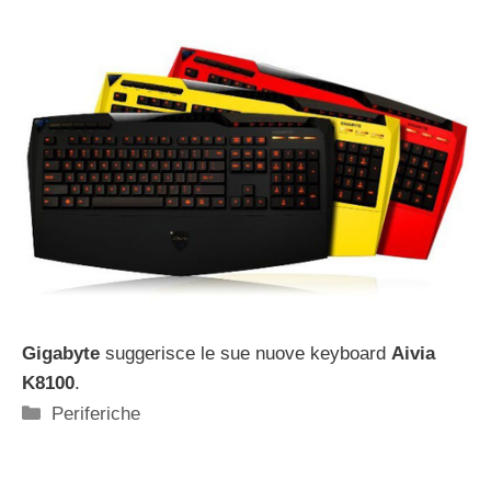
Gigabyte
suggerisce le sue nuove keyboard
Aivia
K8100
.
Categorie
Periferiche