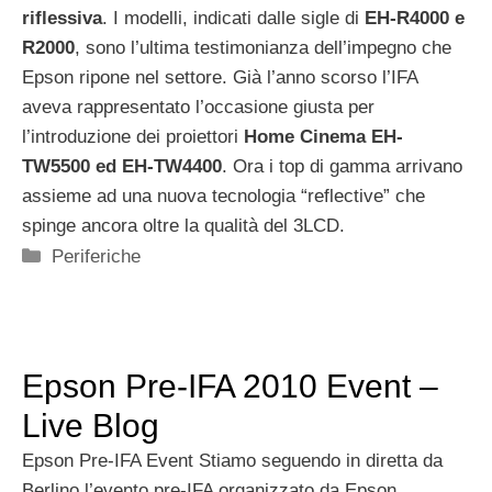
riflessiva
. I modelli, indicati dalle sigle di
EH-R4000 e
R2000
, sono l’ultima testimonianza dell’impegno che
Epson ripone nel settore. Già l’anno scorso l’IFA
aveva rappresentato l’occasione giusta per
l’introduzione dei proiettori
Home Cinema EH-
TW5500 ed EH-TW4400
. Ora i top di gamma arrivano
assieme ad una nuova tecnologia “reflective” che
spinge ancora oltre la qualità del 3LCD.
Categorie
Periferiche
Epson Pre-IFA 2010 Event –
Live Blog
Epson Pre-IFA Event Stiamo seguendo in diretta da
Berlino l’evento pre-IFA organizzato da Epson.