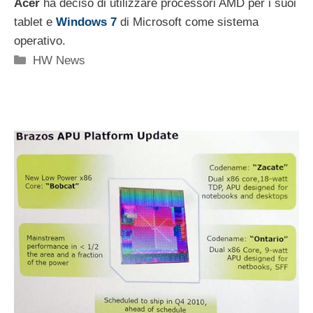
Acer
ha deciso di utilizzare processori AMD per i suoi
tablet e
Windows 7
di Microsoft come sistema
operativo.
Categorie
HW News