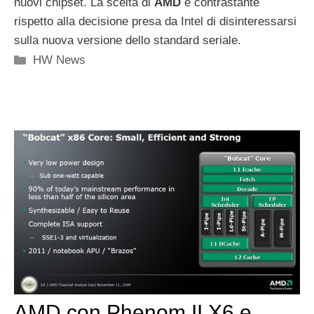
nuovi chipset. La scelta di
AMD
è contrastante
rispetto alla decisione presa da Intel di disinteressarsi
sulla nuova versione dello standard seriale.
Categorie
HW News
AMD con Phenom II X6 e