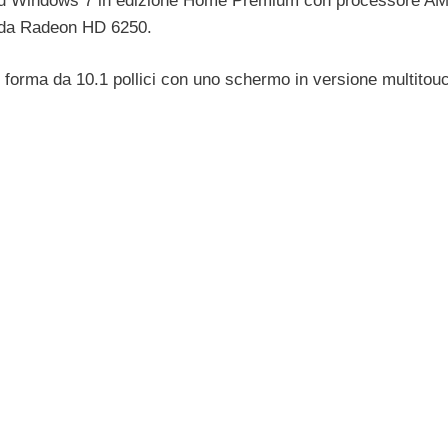
à su Windows 7 in edizione Home Premium con processore A
a da Radeon HD 6250.
di forma da 10.1 pollici con uno schermo in versione multitou