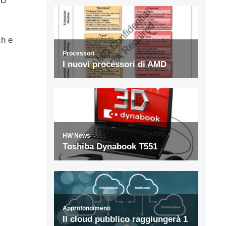
MD
ch e