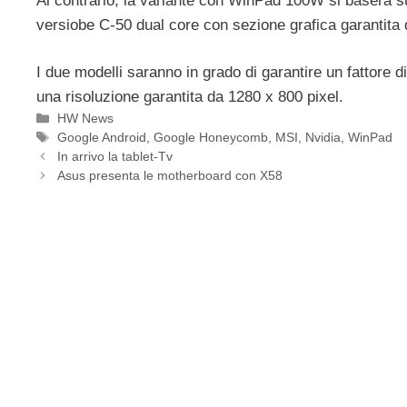
Al contrario, la variante con WinPad 100W si baser
versiobe C-50 dual core con sezione grafica garantit
I due modelli saranno in grado di garantire un fattore 
una risoluzione garantita da 1280 x 800 pixel.
Categorie
HW News
Tag
Google Android
,
Google Honeycomb
,
MSI
,
Nvidia
,
WinPad
In arrivo la tablet-Tv
Asus presenta le motherboard con X58