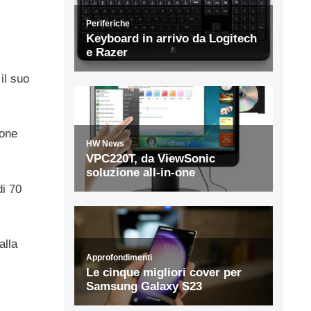
il suo
ione
di 70
alla