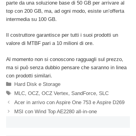
parte da una soluzione base di 50 GB per arrivare al
top con 200 GB, ma, ad ogni modo, esiste un’offerta
intermedia su 100 GB.
Il costruttore garantisce per tutti i suoi prodotti un
valore di MTBF pari a 10 milioni di ore.
Al momento non si conoscono ragguagli sul prezzo,
ma si può senza dubbio pensare che saranno in linea
con prodotti similari.
Categorie
Hard Disk e Storage
Tag
MLC
,
OCZ
,
OCZ Vertex
,
SandForce
,
SLC
Acer in arrivo con Aspire One 753 e Aspire D269
MSI con Wind Top AE2280 all-in-one