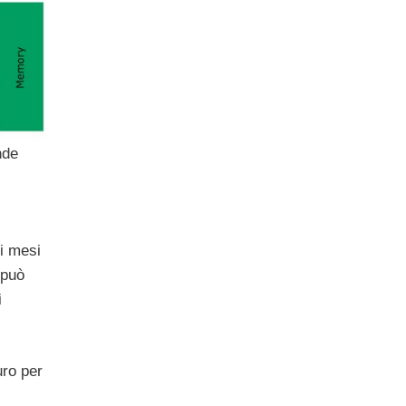
nde
i mesi
può
i
uro per