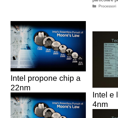
Categorie
Processori
Intel propone chip a
22nm
Intel e 
4nm