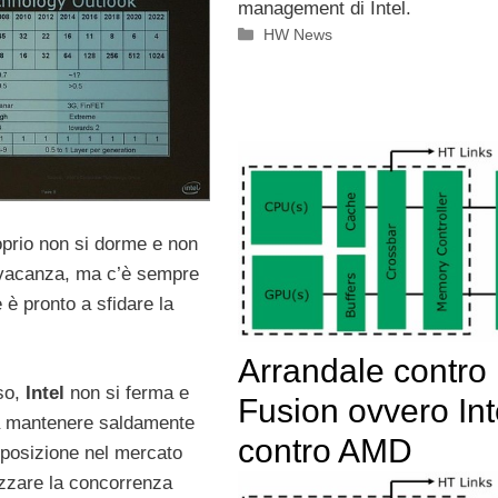
management di Intel.
Categorie
HW News
oprio non si dorme e non
n vacanza, ma c’è sempre
è pronto a sfidare la
.
Arrandale contro
so,
Intel
non si ferma e
Fusion ovvero Int
 a mantenere saldamente
contro AMD
 posizione nel mercato
azzare la concorrenza