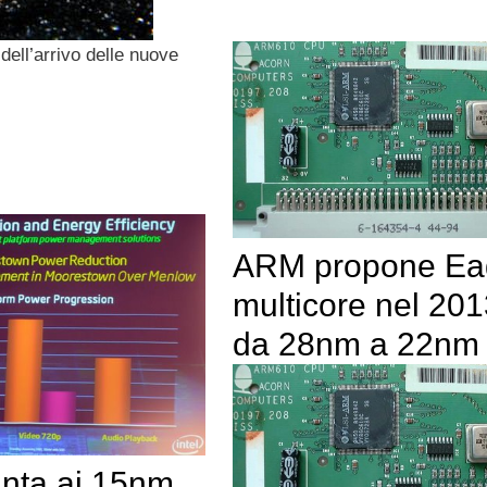
dell’arrivo delle nuove
ARM propone Ea
multicore nel 20
da 28nm a 22nm
unta ai 15nm