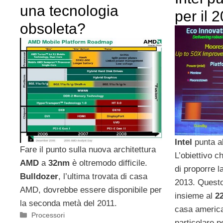
una tecnologia
per il 
obsoleta?
Intel
punta al
Fare il punto sulla nuova architettura
L’obiettivo c
AMD
a
32nm
è oltremodo difficile.
di proporre l
Bulldozer
, l’ultima trovata di casa
2013. Questo
AMD, dovrebbe essere disponibile per
insieme al
2
la seconda metà del 2011.
casa america
Categorie
Processori
particolare p