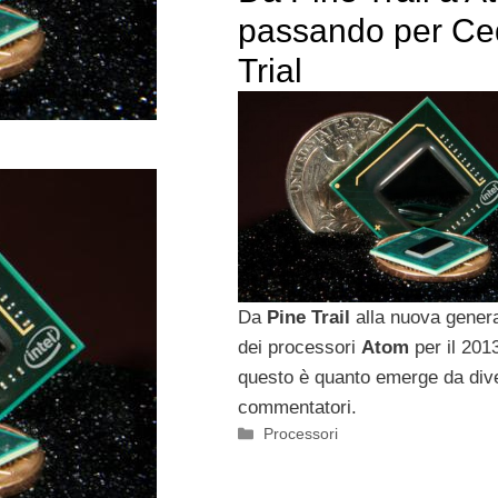
passando per Ce
Trial
Da
Pine Trail
alla nuova gener
dei processori
Atom
per il 201
questo è quanto emerge da div
commentatori.
Categorie
Processori