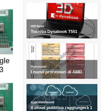
gle
13