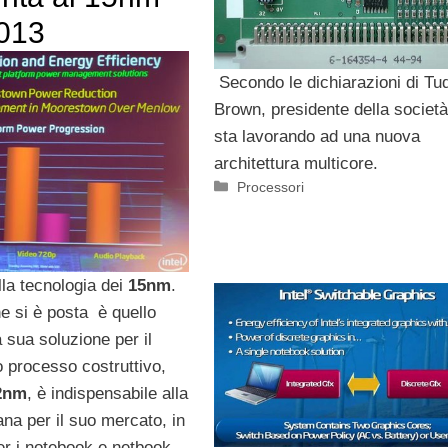
2013
Secondo le dichiarazioni di Tu
Brown, presidente della societ
sta lavorando ad una nuova
architettura multicore.
Categorie
Processori
la tecnologia dei
15nm
.
he si è posta è quello
a sua soluzione per il
 processo costruttivo,
2nm
, è indispensabile alla
na per il suo mercato, in
er i notebook e netbook.