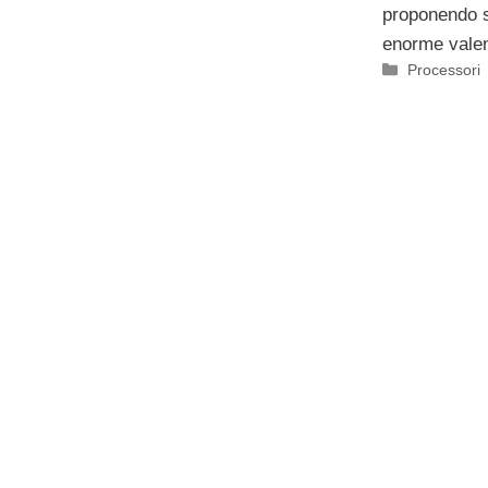
proponendo s
enorme valen
Categorie
Processori