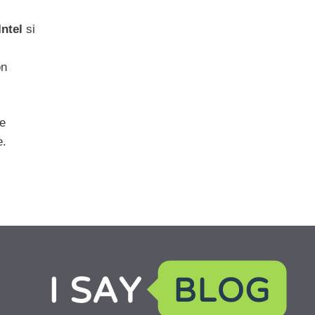
Intel
si
on
e
e.