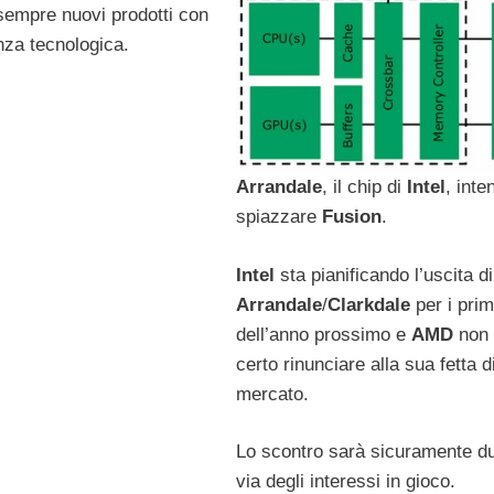
empre nuovi prodotti con
za tecnologica.
Arrandale
, il chip di
Intel
, inte
spiazzare
Fusion
.
Intel
sta pianificando l’uscita di
Arrandale
/
Clarkdale
per i prim
dell’anno prossimo e
AMD
non 
certo rinunciare alla sua fetta d
mercato.
Lo scontro sarà sicuramente d
via degli interessi in gioco.