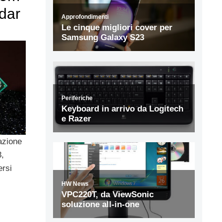
dar
azione
3,
ersi