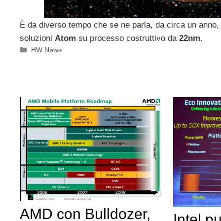
È da diverso tempo che se ne parla, da circa un anno, 
soluzioni
Atom
su processo costruttivo da
22nm
.
Categorie
HW News
AMD con Bulldozer,
Intel p