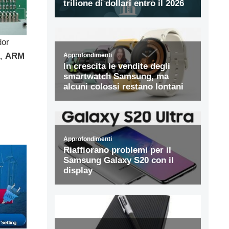
dor
à,
ARM