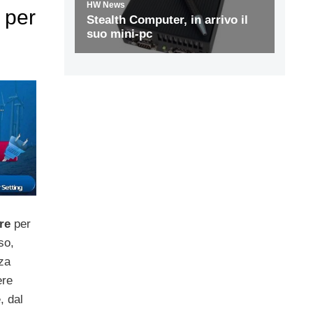
 per
re
per
so,
za
ere
, dal