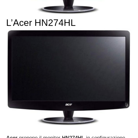
L’Acer HN274HL
Acer
propone il monitor
HN274HL
in configurazione