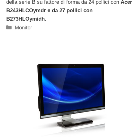
della serie B su fattore di forma da 24 pollici con
Acer
B243HLCOymdr e da 27 pollici con
B273HLOymidh
.
Categorie
Monitor