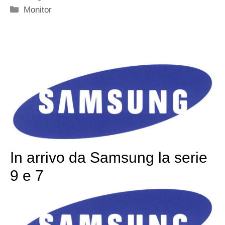
Categorie
Monitor
In arrivo da Samsung la serie
9 e 7